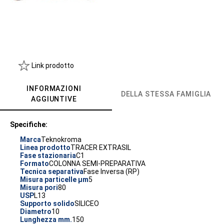
Link prodotto
INFORMAZIONI
DELLA STESSA FAMIGLIA
AGGIUNTIVE
Specifiche:
Marca
Teknokroma
Linea prodotto
TRACER EXTRASIL
Fase stazionaria
C1
Formato
COLONNA SEMI-PREPARATIVA
Tecnica separativa
Fase Inversa (RP)
Misura particelle µm
5
Misura pori
80
USP
L13
Supporto solido
SILICEO
Diametro
10
Lunghezza mm.
150