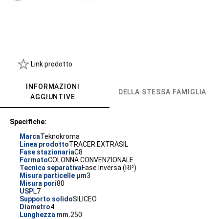
Link prodotto
INFORMAZIONI
DELLA STESSA FAMIGLIA
AGGIUNTIVE
Specifiche:
Marca
Teknokroma
Linea prodotto
TRACER EXTRASIL
Fase stazionaria
C8
Formato
COLONNA CONVENZIONALE
Tecnica separativa
Fase Inversa (RP)
Misura particelle µm
3
Misura pori
80
USP
L7
Supporto solido
SILICEO
Diametro
4
Lunghezza mm.
250