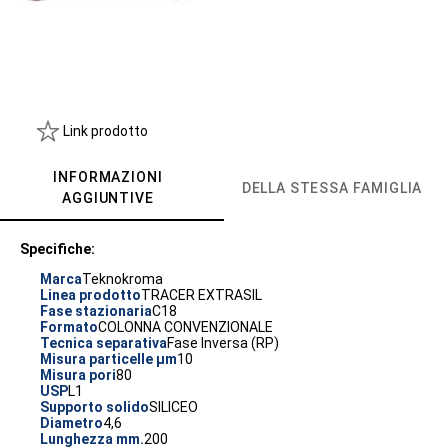
Link prodotto
INFORMAZIONI
DELLA STESSA FAMIGLIA
AGGIUNTIVE
Specifiche:
Marca
Teknokroma
Linea prodotto
TRACER EXTRASIL
Fase stazionaria
C18
Formato
COLONNA CONVENZIONALE
Tecnica separativa
Fase Inversa (RP)
Misura particelle µm
10
Misura pori
80
USP
L1
Supporto solido
SILICEO
Diametro
4,6
Lunghezza mm.
200