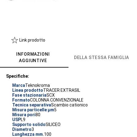
Link prodotto
INFORMAZIONI
DELLA STESSA FAMIGLIA
AGGIUNTIVE
Specifiche:
Marca
Teknokroma
Linea prodotto
TRACER EXTRASIL
Fase stazionaria
SCX
Formato
COLONNA CONVENZIONALE
Tecnica separativa
Scambio cationico
Misura particelle µm
5
Misura pori
80
USP
L9
Supporto solido
SILICEO
Diametro
3
Lunghezza mm.
100