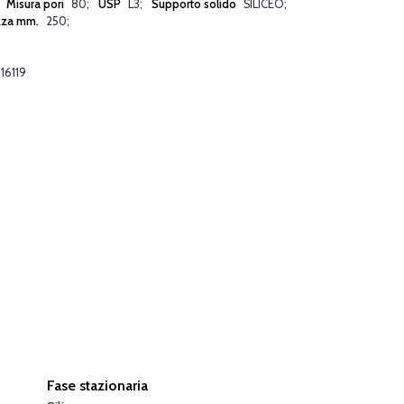
Misura pori
80
USP
L3
Supporto solido
SILICEO
zza mm.
250
16119
Fase stazionaria