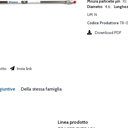
Misura particelle µm
10
Diametro
4,6
Lunghe
UM. N
Codice Produttore
TR-0
Download PDF
otto
Invia link
giuntive
Della stessa famiglia
Linea prodotto