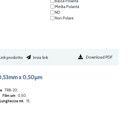
Bassa Polarità
Media Polarità
ND
Non Polare
Download PDF
ink prodotto
Invia link
 0,53mm x 0,50µm
ia
TRB-20
Film um
0,50
Lunghezza mt.
15