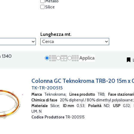
PLOT
Metallo
SAPIENS
Silice
SOLGEL
SUPRAWAX
TR
TRACE GC
Lunghezza mt.
TRACE GOLD
TRACE GOLD FAST GC
TRACE GOLD METAL
TRACE TR
 a 1340
Applica
L
TRB
ULTRAFAST GC
Colonna GC Teknokroma TRB-20 15m x
TK-TR-200515
Marca
Teknokroma
Linea prodotto
TRB
Fase stazionar
Chimica di fase
20% diphenyl / 80% dimethyl polysiloxane
Materiale
Silice
ID mm
0,53
Polarità
ND
USP
G32
UM. N
Codice Produttore
TR-200515