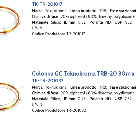
TK-TR-201017
Marca
Teknokroma
Linea prodotto
TRB
Fase stazionar
Chimica di fase
20% diphenyl / 80% dimethyl polysiloxane
Materiale
Silice
ID mm
0,32
Polarità
ND
USP
G32
UM. N
Codice Produttore
TR-201017
Colonna GC Teknokroma TRB-20 30m x
TK-TR-201032
Marca
Teknokroma
Linea prodotto
TRB
Fase stazionar
Chimica di fase
20% diphenyl / 80% dimethyl polysiloxane
Materiale
Silice
ID mm
0,25
Polarità
ND
USP
G32
UM. N
Codice Produttore
TR-201032