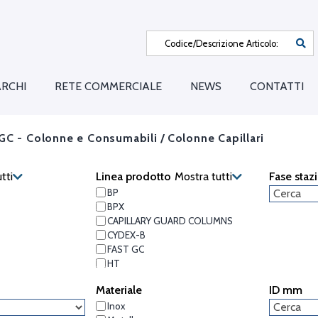
RCHI
RETE COMMERCIALE
NEWS
CONTATTI
GC - Colonne e Consumabili
/
Colonne Capillari
tti
Linea prodotto
Mostra tutti
Fase staz
BP
BPX
CAPILLARY GUARD COLUMNS
CYDEX-B
FAST GC
HT
META
Materiale
ID mm
METAMINE
MTI
Inox