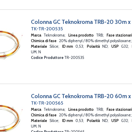
Colonna GC Teknokroma TRB-20 30m x
TK-TR-200535
Marca
Teknokroma
Linea prodotto
TRB
Fase stazionar
Chimica di fase
20% diphenyl / 80% dimethyl polysiloxane
Materiale
Silice
ID mm
0,53
Polarità
ND
USP
G32
UM. N
Codice Produttore
TR-200535
Colonna GC Teknokroma TRB-20 60m x
TK-TR-200565
Marca
Teknokroma
Linea prodotto
TRB
Fase stazionar
Chimica di fase
20% diphenyl / 80% dimethyl polysiloxane
Materiale
Silice
ID mm
0,53
Polarità
ND
USP
G32
UM. N
Codice Produttore
TR-200565