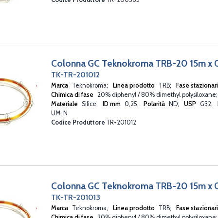
Colonna GC Teknokroma TRB-20 15m x 
TK-TR-201012
Marca
Teknokroma
Linea prodotto
TRB
Fase stazionar
Chimica di fase
20% diphenyl / 80% dimethyl polysiloxane
Materiale
Silice
ID mm
0,25
Polarità
ND
USP
G32
UM. N
Codice Produttore
TR-201012
Colonna GC Teknokroma TRB-20 15m x 
TK-TR-201013
Marca
Teknokroma
Linea prodotto
TRB
Fase stazionar
Chimica di fase
20% diphenyl / 80% dimethyl polysiloxane