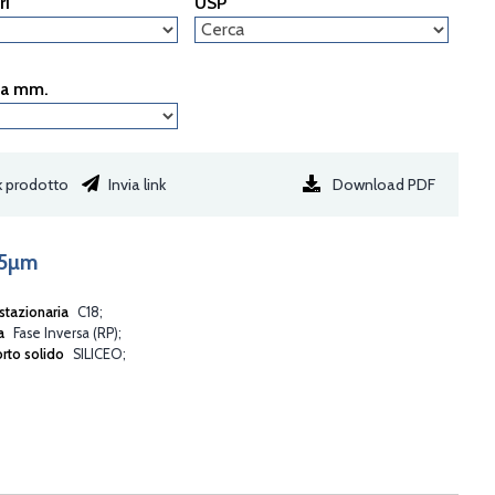
ri
USP
za mm.
Download PDF
k prodotto
Invia link
 5µm
stazionaria
C18
va
Fase Inversa (RP)
rto solido
SILICEO