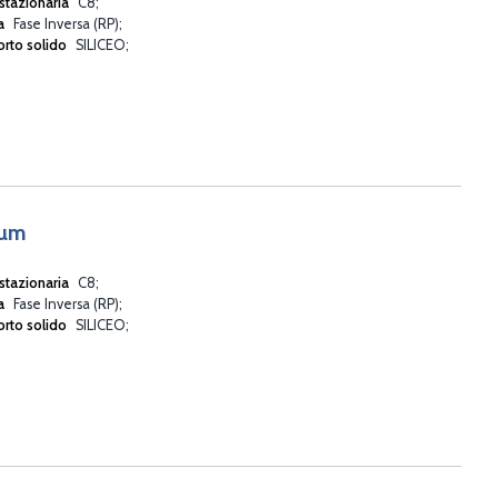
stazionaria
C8
va
Fase Inversa (RP)
rto solido
SILICEO
5µm
stazionaria
C8
va
Fase Inversa (RP)
rto solido
SILICEO