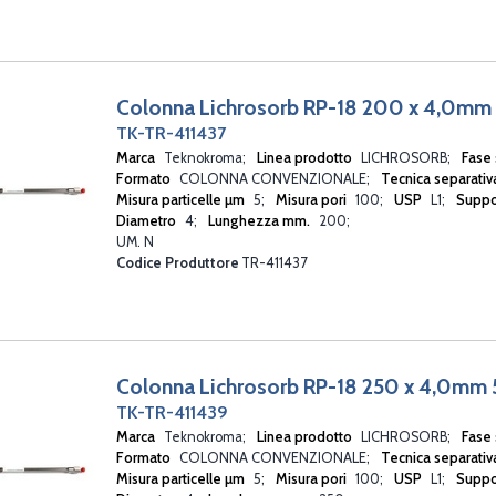
TRACER EXTRASIL
UMISIL
Colonna Lichrosorb RP-18 200 x 4,0mm
TK-TR-411437
Marca
Teknokroma
Linea prodotto
LICHROSORB
Fase 
Formato
COLONNA CONVENZIONALE
Tecnica separati
Misura particelle µm
5
Misura pori
100
USP
L1
Suppo
Diametro
4
Lunghezza mm.
200
UM. N
Codice Produttore
TR-411437
Colonna Lichrosorb RP-18 250 x 4,0mm
TK-TR-411439
Marca
Teknokroma
Linea prodotto
LICHROSORB
Fase 
Formato
COLONNA CONVENZIONALE
Tecnica separati
Misura particelle µm
5
Misura pori
100
USP
L1
Suppo