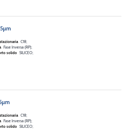
 5µm
stazionaria
C18
va
Fase Inversa (RP)
rto solido
SILICEO
 5µm
stazionaria
C18
va
Fase Inversa (RP)
rto solido
SILICEO