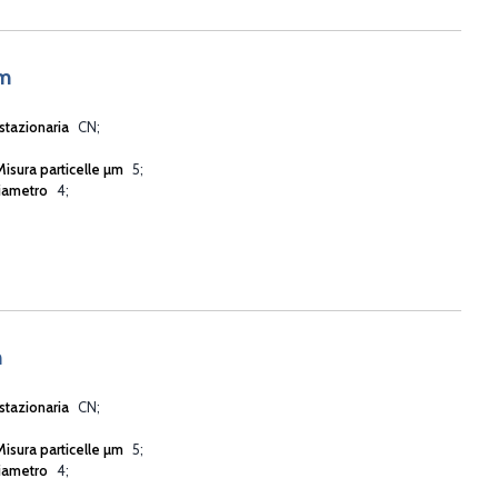
µm
stazionaria
CN
Misura particelle µm
5
iametro
4
m
stazionaria
CN
Misura particelle µm
5
iametro
4