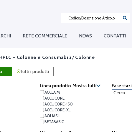
RCHI
RETE COMMERCIALE
NEWS
CONTATTI
HPLC - Colonne e Consumabili
/
Colonne
a
Tutti i prodotti
Linea prodotto
Mostra tutti
Fase staz
ACCLAIM
ACCUCORE
ACCUCORE-150
ACCUCORE-XL
AQUASIL
BETABASIC
BETAMAX