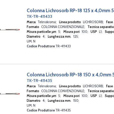
IONPAC NS2
Colonna Lichrosorb RP-18 125 x 4,0mm 
KEYSTONE
LICHROSORB
TK-TR-411433
LICHROSPHER
Marca
Teknokroma
Linea prodotto
LICHROSORB
Fase 
MABPAC
Formato
COLONNA CONVENZIONALE
Tecnica separati
MEDITERRANEA
Misura particelle µm
5
Misura pori
100
USP
L1
Suppo
Micro SCX LC Columns nanoViper
Diametro
4
Lunghezza mm.
125
OMNIPAC
UM. N
PEPSWIFT
Codice Produttore
TR-411433
PolyS-ASP300
PRISM
PROPAC
PROSWIFT
SUNARMOR
Colonna Lichrosorb RP-18 150 x 4,0mm
SUNNIEST
TK-TR-411435
SUNRISE
SUNSHELL
Marca
Teknokroma
Linea prodotto
LICHROSORB
Fase 
SUPERSPHER
Formato
COLONNA CONVENZIONALE
Tecnica separati
Misura particelle µm
SYNCRONIS
5
Misura pori
100
USP
L1
Suppo
Diametro
4
Lunghezza mm.
150
TRACER CARBOHYDRATES
UM. N
TRACER EXCEL 120
Codice Produttore
TR-411435
TRACER EXCEL 300