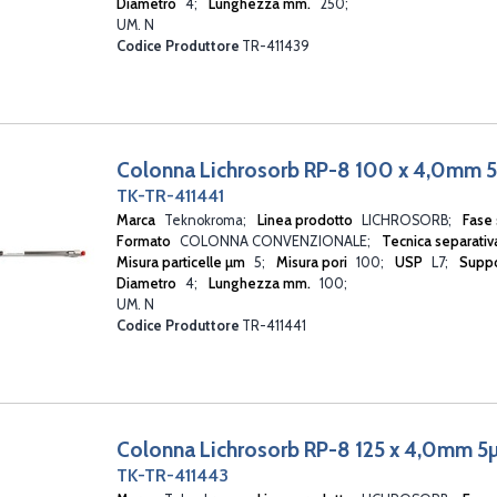
Diametro
4
Lunghezza mm.
250
UM. N
Codice Produttore
TR-411439
Colonna Lichrosorb RP-8 100 x 4,0mm 
TK-TR-411441
Marca
Teknokroma
Linea prodotto
LICHROSORB
Fase 
Formato
COLONNA CONVENZIONALE
Tecnica separati
Misura particelle µm
5
Misura pori
100
USP
L7
Suppo
Diametro
4
Lunghezza mm.
100
UM. N
Codice Produttore
TR-411441
Colonna Lichrosorb RP-8 125 x 4,0mm 
TK-TR-411443