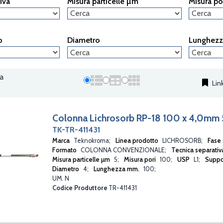
iva
Misura particelle µm
Misura po
BETASIL
BIOBASIC
BIOBASIC SEC
BRISA
o
Diametro
Lunghez
DELTABOND
DNAPAC
DNASWIFT
EUROPA
 a
FLUOPHASE
Lin
GLYCANPAC
HYPERCARB
HYPERPACK BASIC
Colonna Lichrosorb RP-18 100 x 4,0mm
HYPERPACK ODS
TK-TR-411431
HYPERPREP
Marca
Teknokroma
Linea prodotto
LICHROSORB
Fase 
HYPERREZ
Formato
COLONNA CONVENZIONALE
Tecnica separati
HYPERSIL 100
Misura particelle µm
5
Misura pori
100
USP
L1
Suppo
HYPERSIL BDS
Diametro
4
Lunghezza mm.
100
HYPERSIL CLASSICAL
UM. N
HYPERSIL GOLD
Codice Produttore
TR-411431
HYPERSIL GREEN
HYPERSIL HS
HYPURITY
IONPAC NS1