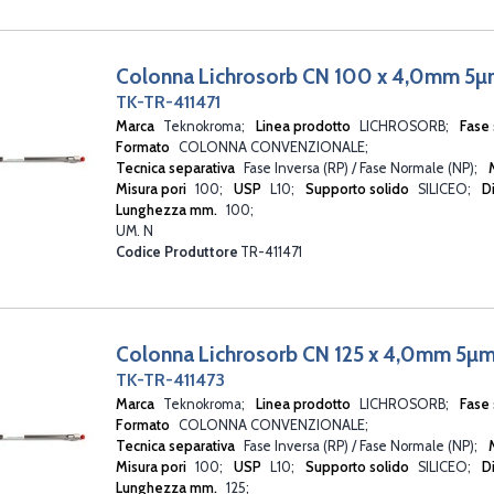
Colonna Lichrosorb CN 100 x 4,0mm 5
TK-TR-411471
Marca
Teknokroma
Linea prodotto
LICHROSORB
Fase 
Formato
COLONNA CONVENZIONALE
Tecnica separativa
Fase Inversa (RP) / Fase Normale (NP)
Misura pori
100
USP
L10
Supporto solido
SILICEO
D
Lunghezza mm.
100
UM. N
Codice Produttore
TR-411471
Colonna Lichrosorb CN 125 x 4,0mm 5µ
TK-TR-411473
Marca
Teknokroma
Linea prodotto
LICHROSORB
Fase 
Formato
COLONNA CONVENZIONALE
Tecnica separativa
Fase Inversa (RP) / Fase Normale (NP)
Misura pori
100
USP
L10
Supporto solido
SILICEO
D
Lunghezza mm.
125