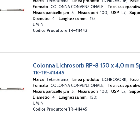
Marca
Teknokroma
Linea prodotto
LICHROSORB
Fase 
Formato
COLONNA CONVENZIONALE
Tecnica separati
Misura particelle µm
5
Misura pori
100
USP
L7
Suppo
Diametro
4
Lunghezza mm.
125
UM. N
Codice Produttore
TR-411443
Colonna Lichrosorb RP-8 150 x 4,0mm 
TK-TR-411445
Marca
Teknokroma
Linea prodotto
LICHROSORB
Fase 
Formato
COLONNA CONVENZIONALE
Tecnica separati
Misura particelle µm
5
Misura pori
100
USP
L7
Suppo
Diametro
4
Lunghezza mm.
150
UM. N
Codice Produttore
TR-411445