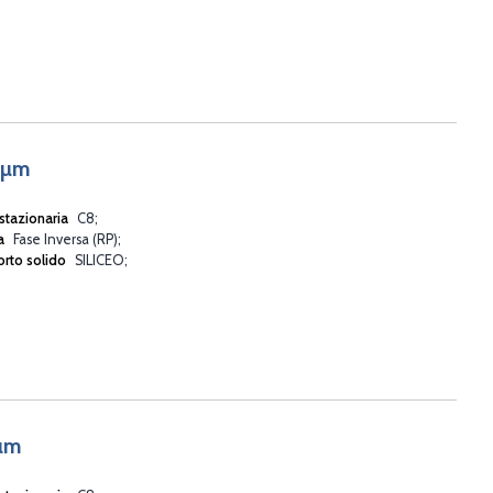
5µm
stazionaria
C8
va
Fase Inversa (RP)
rto solido
SILICEO
5µm