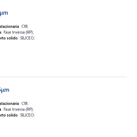
5µm
stazionaria
C18
va
Fase Inversa (RP)
rto solido
SILICEO
 5µm
stazionaria
C18
va
Fase Inversa (RP)
rto solido
SILICEO