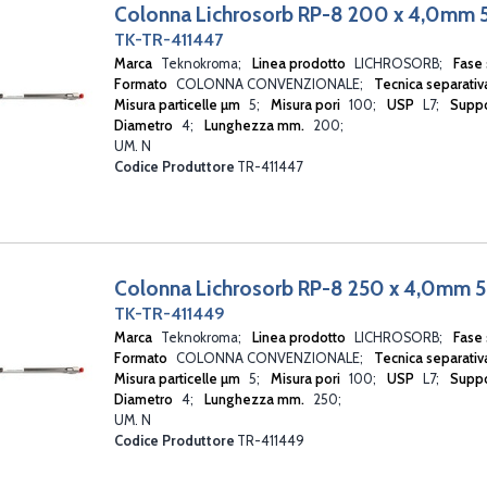
Colonna Lichrosorb RP-8 200 x 4,0mm
TK-TR-411447
Marca
Teknokroma
Linea prodotto
LICHROSORB
Fase 
Formato
COLONNA CONVENZIONALE
Tecnica separati
Misura particelle µm
5
Misura pori
100
USP
L7
Suppo
Diametro
4
Lunghezza mm.
200
UM. N
Codice Produttore
TR-411447
Colonna Lichrosorb RP-8 250 x 4,0mm 
TK-TR-411449
Marca
Teknokroma
Linea prodotto
LICHROSORB
Fase 
Formato
COLONNA CONVENZIONALE
Tecnica separati
Misura particelle µm
5
Misura pori
100
USP
L7
Suppo
Diametro
4
Lunghezza mm.
250
UM. N
Codice Produttore
TR-411449