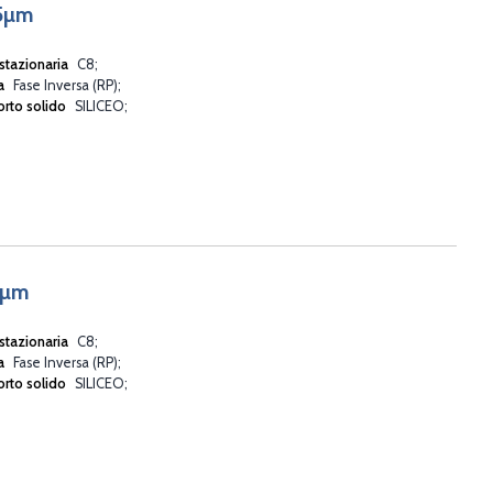
 5µm
stazionaria
C8
va
Fase Inversa (RP)
rto solido
SILICEO
5µm
stazionaria
C8
va
Fase Inversa (RP)
rto solido
SILICEO