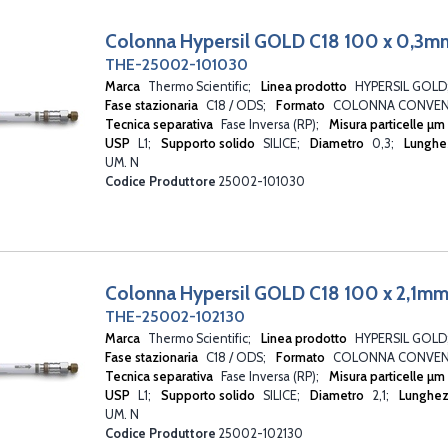
IONPAC NS2
Colonna Hypersil GOLD C18 100 x 0,3m
KEYSTONE
LICHROSORB
THE-25002-101030
LICHROSPHER
Marca
Thermo Scientific
Linea prodotto
HYPERSIL GOLD
MABPAC
Fase stazionaria
C18 / ODS
Formato
COLONNA CONVEN
MEDITERRANEA
Tecnica separativa
Fase Inversa (RP)
Misura particelle µm
Micro SCX LC Columns nanoViper
USP
L1
Supporto solido
SILICE
Diametro
0,3
Lunghe
OMNIPAC
UM. N
PEPSWIFT
Codice Produttore
25002-101030
PolyS-ASP300
PRISM
PROPAC
PROSWIFT
SUNARMOR
Colonna Hypersil GOLD C18 100 x 2,1mm
SUNNIEST
THE-25002-102130
SUNRISE
SUNSHELL
Marca
Thermo Scientific
Linea prodotto
HYPERSIL GOLD
SUPERSPHER
Fase stazionaria
C18 / ODS
Formato
COLONNA CONVEN
Tecnica separativa
SYNCRONIS
Fase Inversa (RP)
Misura particelle µm
USP
L1
Supporto solido
SILICE
Diametro
2,1
Lunghe
TRACER CARBOHYDRATES
UM. N
TRACER EXCEL 120
Codice Produttore
25002-102130
TRACER EXCEL 300