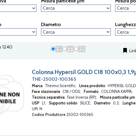
iva
Misura particelle µm
Misura po
BETASIL
BIOBASIC
BIOBASIC SEC
BRISA
o
Diametro
Lunghez
DELTABOND
DNAPAC
DNASWIFT
EUROPA
 a 1240
FLUOPHASE
Lin
GLYCANPAC
HYPERCARB
HYPERPACK BASIC
Colonna Hypersil GOLD C18 100x0,3 1,
HYPERPACK ODS
THE-25002-100365
HYPERPREP
Marca
Thermo Scientific
Linea prodotto
HYPERSIL GOLD
HYPERREZ
Fase stazionaria
C18 / ODS
Formato
COLONNA KAPPA
HYPERSIL 100
Tecnica separativa
Fase Inversa (RP)
Misura particelle µm
HYPERSIL BDS
USP
L1
Supporto solido
SILICE
Diametro
0,3
Lunghe
HYPERSIL CLASSICAL
UM. N
HYPERSIL GOLD
Codice Produttore
25002-100365
HYPERSIL GREEN
HYPERSIL HS
HYPURITY
IONPAC NS1