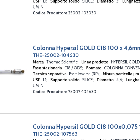
USP
L1
Supporto solido
SILICE
Diametro
3
Lunghez
UM. N
Codice Produttore
25002-103030
Colonna Hypersil GOLD C18 100 x 4,6m
THE-25002-104630
Marca
Thermo Scientific
Linea prodotto
HYPERSIL GOLD
Fase stazionaria
C18 / ODS
Formato
COLONNA CONVEN
Tecnica separativa
Fase Inversa (RP)
Misura particelle µm
USP
L1
Supporto solido
SILICE
Diametro
4,6
Lunghe
UM. N
Codice Produttore
25002-104630
Colonna Hypersil GOLD C18 100x0,075 
THE-25002-107563