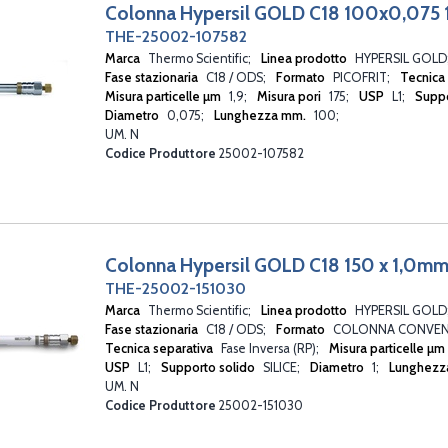
Colonna Hypersil GOLD C18 100x0,075 
THE-25002-107582
Marca
Thermo Scientific
Linea prodotto
HYPERSIL GOLD
Fase stazionaria
C18 / ODS
Formato
PICOFRIT
Tecnica
Misura particelle µm
1,9
Misura pori
175
USP
L1
Suppo
Diametro
0,075
Lunghezza mm.
100
UM. N
Codice Produttore
25002-107582
Colonna Hypersil GOLD C18 150 x 1,0mm
THE-25002-151030
Marca
Thermo Scientific
Linea prodotto
HYPERSIL GOLD
Fase stazionaria
C18 / ODS
Formato
COLONNA CONVEN
Tecnica separativa
Fase Inversa (RP)
Misura particelle µm
USP
L1
Supporto solido
SILICE
Diametro
1
Lunghezz
UM. N
Codice Produttore
25002-151030