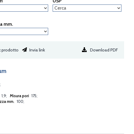
ri
USP
za mm.
Download PDF
k prodotto
Invia link
9µm
1,9
Misura pori
175
zza mm.
100