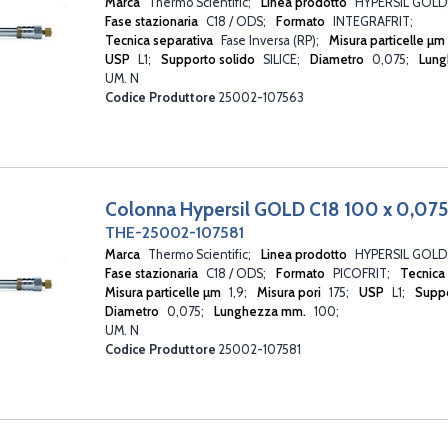
Marca
Thermo Scientific
Linea prodotto
HYPERSIL GOLD
Fase stazionaria
C18 / ODS
Formato
INTEGRAFRIT
Tecnica separativa
Fase Inversa (RP)
Misura particelle µm
USP
L1
Supporto solido
SILICE
Diametro
0,075
Lun
UM. N
Codice Produttore
25002-107563
Colonna Hypersil GOLD C18 100 x 0,07
THE-25002-107581
Marca
Thermo Scientific
Linea prodotto
HYPERSIL GOLD
Fase stazionaria
C18 / ODS
Formato
PICOFRIT
Tecnica
Misura particelle µm
1,9
Misura pori
175
USP
L1
Suppo
Diametro
0,075
Lunghezza mm.
100
UM. N
Codice Produttore
25002-107581