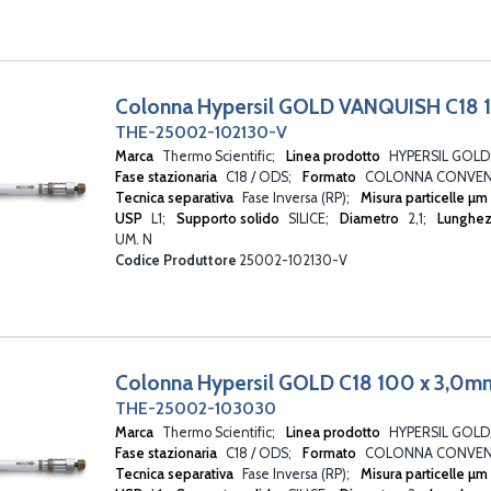
TRACER EXTRASIL
UMISIL
Colonna Hypersil GOLD VANQUISH C18 1
THE-25002-102130-V
Marca
Thermo Scientific
Linea prodotto
HYPERSIL GOLD
Fase stazionaria
C18 / ODS
Formato
COLONNA CONVEN
Tecnica separativa
Fase Inversa (RP)
Misura particelle µm
USP
L1
Supporto solido
SILICE
Diametro
2,1
Lunghe
UM. N
Codice Produttore
25002-102130-V
Colonna Hypersil GOLD C18 100 x 3,0m
THE-25002-103030
Marca
Thermo Scientific
Linea prodotto
HYPERSIL GOLD
Fase stazionaria
C18 / ODS
Formato
COLONNA CONVEN
Tecnica separativa
Fase Inversa (RP)
Misura particelle µm