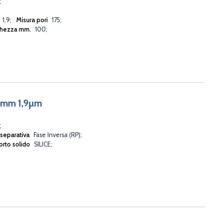
1,9
Misura pori
175
ghezza mm.
100
5mm 1,9µm
 separativa
Fase Inversa (RP)
rto solido
SILICE