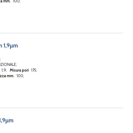
za mm.
100
m 1,9µm
ZIONALE
1,9
Misura pori
175
zza mm.
100
1,9µm