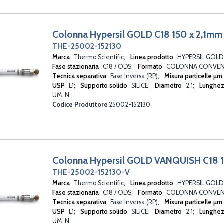
Colonna Hypersil GOLD C18 150 x 2,1mm
THE-25002-152130
Marca
Thermo Scientific
Linea prodotto
HYPERSIL GOLD
Fase stazionaria
C18 / ODS
Formato
COLONNA CONVEN
Tecnica separativa
Fase Inversa (RP)
Misura particelle µm
USP
L1
Supporto solido
SILICE
Diametro
2,1
Lunghe
UM. N
Codice Produttore
25002-152130
Colonna Hypersil GOLD VANQUISH C18 1
THE-25002-152130-V
Marca
Thermo Scientific
Linea prodotto
HYPERSIL GOLD
Fase stazionaria
C18 / ODS
Formato
COLONNA CONVEN
Tecnica separativa
Fase Inversa (RP)
Misura particelle µm
USP
L1
Supporto solido
SILICE
Diametro
2,1
Lunghe
UM. N