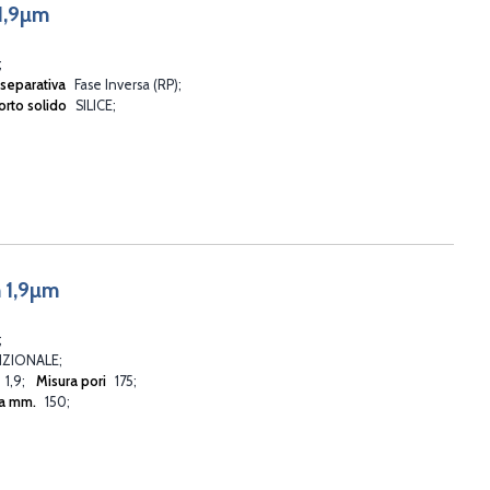
1,9µm
 separativa
Fase Inversa (RP)
rto solido
SILICE
 1,9µm
ZIONALE
1,9
Misura pori
175
a mm.
150