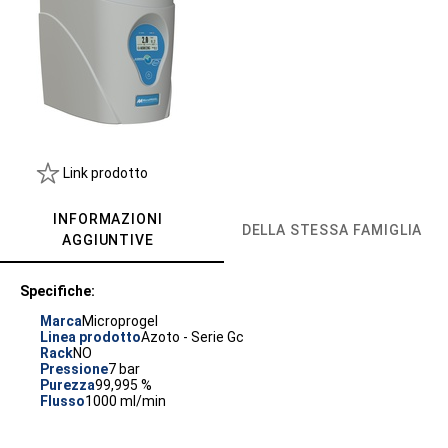
Link prodotto
INFORMAZIONI
DELLA STESSA FAMIGLIA
AGGIUNTIVE
Specifiche:
Marca
Microprogel
Linea prodotto
Azoto - Serie Gc
Rack
NO
Pressione
7 bar
Purezza
99,995 %
Flusso
1000 ml/min