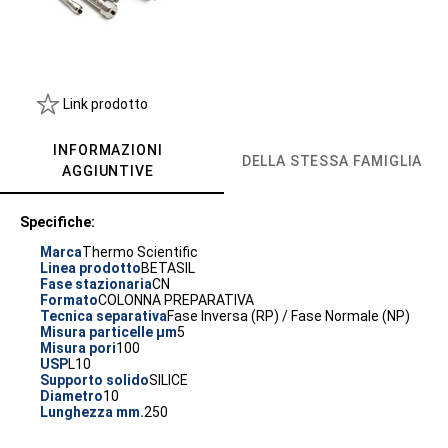
Link prodotto
INFORMAZIONI
DELLA STESSA FAMIGLIA
AGGIUNTIVE
Specifiche:
Marca
Thermo Scientific
Linea prodotto
BETASIL
Fase stazionaria
CN
Formato
COLONNA PREPARATIVA
Tecnica separativa
Fase Inversa (RP) / Fase Normale (NP)
Misura particelle µm
5
Misura pori
100
USP
L10
Supporto solido
SILICE
Diametro
10
Lunghezza mm.
250