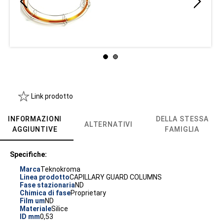
Link prodotto
INFORMAZIONI
DELLA STESSA
ALTERNATIVI
AGGIUNTIVE
FAMIGLIA
Specifiche:
Marca
Teknokroma
Linea prodotto
CAPILLARY GUARD COLUMNS
Fase stazionaria
ND
Chimica di fase
Proprietary
Film um
ND
Materiale
Silice
ID mm
0,53