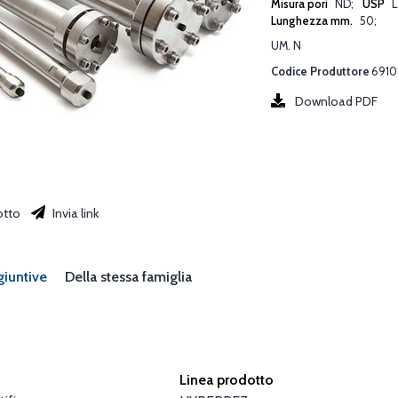
Misura pori
ND
USP
L
Lunghezza mm.
50
UM. N
Codice Produttore
6910
Download PDF
otto
Invia link
giuntive
Della stessa famiglia
Linea prodotto