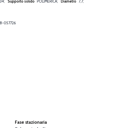
34
Supporto solido
POLIMERICA
Diametro
7,7
8-057726
Fase stazionaria