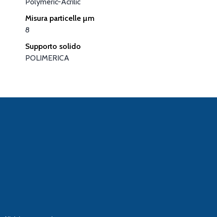
Polymeric-Acrilic
Misura particelle µm
8
Supporto solido
POLIMERICA