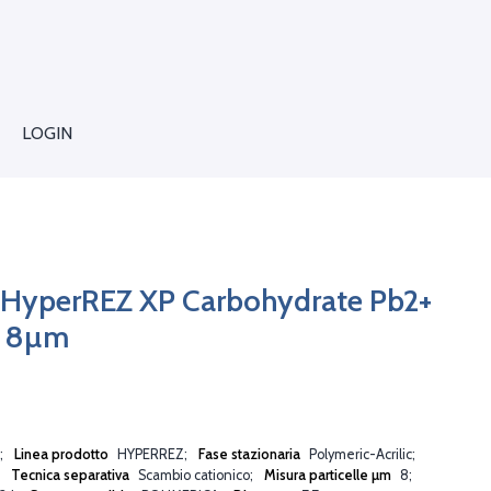
LOGIN
 HyperREZ XP Carbohydrate Pb2+
m 8µm
6
Linea prodotto
HYPERREZ
Fase stazionaria
Polymeric-Acrilic
Tecnica separativa
Scambio cationico
Misura particelle µm
8