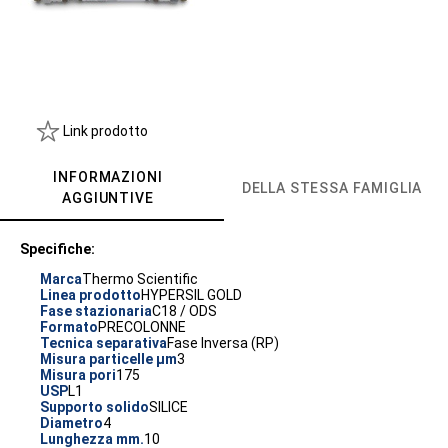
Link prodotto
INFORMAZIONI
DELLA STESSA FAMIGLIA
AGGIUNTIVE
Specifiche:
Marca
Thermo Scientific
Linea prodotto
HYPERSIL GOLD
Fase stazionaria
C18 / ODS
Formato
PRECOLONNE
Tecnica separativa
Fase Inversa (RP)
Misura particelle µm
3
Misura pori
175
USP
L1
Supporto solido
SILICE
Diametro
4
Lunghezza mm.
10