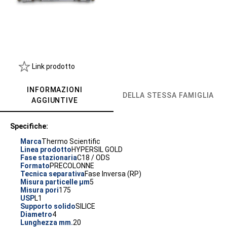
Link prodotto
INFORMAZIONI
DELLA STESSA FAMIGLIA
AGGIUNTIVE
Specifiche:
Marca
Thermo Scientific
Linea prodotto
HYPERSIL GOLD
Fase stazionaria
C18 / ODS
Formato
PRECOLONNE
Tecnica separativa
Fase Inversa (RP)
Misura particelle µm
5
Misura pori
175
USP
L1
Supporto solido
SILICE
Diametro
4
Lunghezza mm.
20