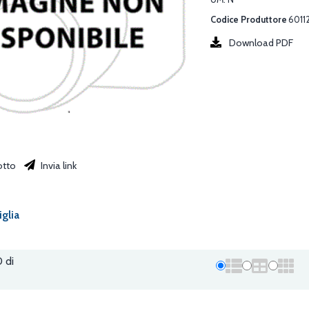
Codice Produttore
6011
Download PDF
otto
Invia link
iglia
0 di