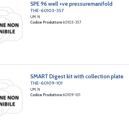
SPE 96 well +ve pressuremanifold
THE-60103-357
UM. N
Codice Produttore
60103-357
SMART Digest kit with collection plate
THE-60109-101
UM. N
Codice Produttore
60109-101