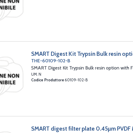
SMART Digest Kit Trypsin Bulk resin opti
THE-60109-102-B
SMART Digest Kit Trypsin Bulk resin option with Fi
UM. N
Codice Produttore
60109-102-B
SMART digest filter plate 0.45µm PVD