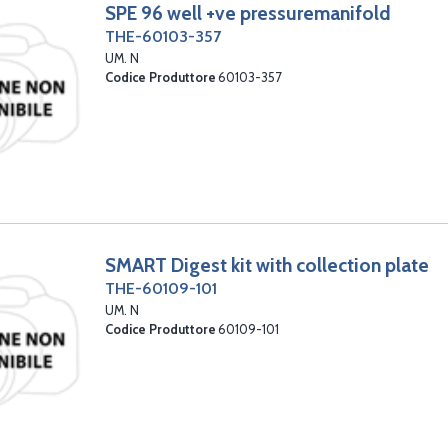
SPE 96 well +ve pressuremanifold
THE-60103-357
UM. N
Codice Produttore
60103-357
SMART Digest kit with collection plate
THE-60109-101
UM. N
Codice Produttore
60109-101