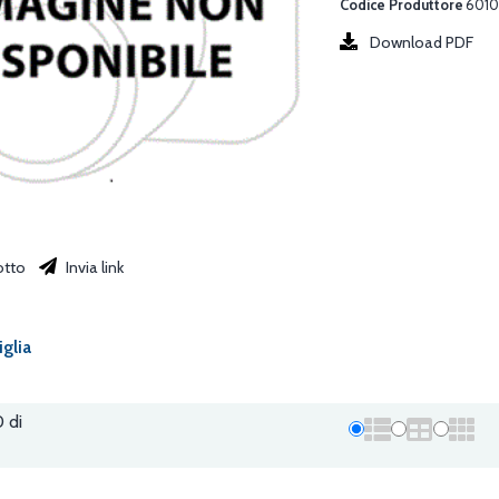
Codice Produttore
6010
Download PDF
otto
Invia link
iglia
0 di