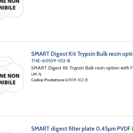
SMART Digest Kit Trypsin Bulk resin opti
THE-60109-102-B
SMART Digest Kit Trypsin Bulk resin option with Fi
UM. N
Codice Produttore
60109-102-B
SMART digest filter plate 0.45µm PVD