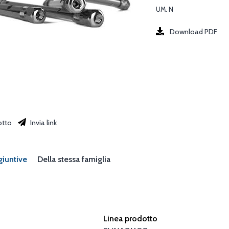
UM. N
Download PDF
otto
Invia link
giuntive
Della stessa famiglia
Linea prodotto