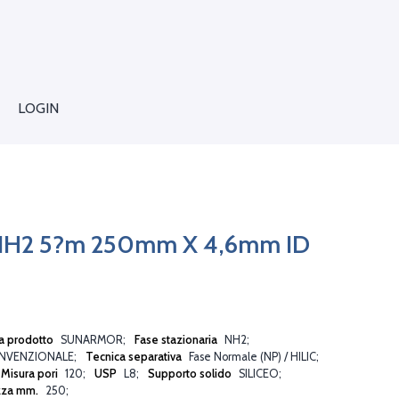
LOGIN
NH2 5?m 250mm X 4,6mm ID
a prodotto
SUNARMOR
Fase stazionaria
NH2
NVENZIONALE
Tecnica separativa
Fase Normale (NP) / HILIC
Misura pori
120
USP
L8
Supporto solido
SILICEO
zza mm.
250