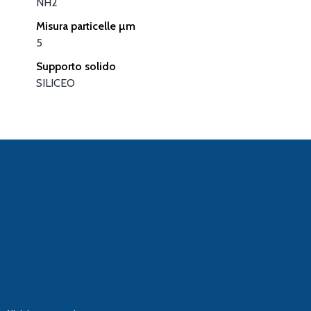
NH2
Misura particelle µm
5
Supporto solido
SILICEO