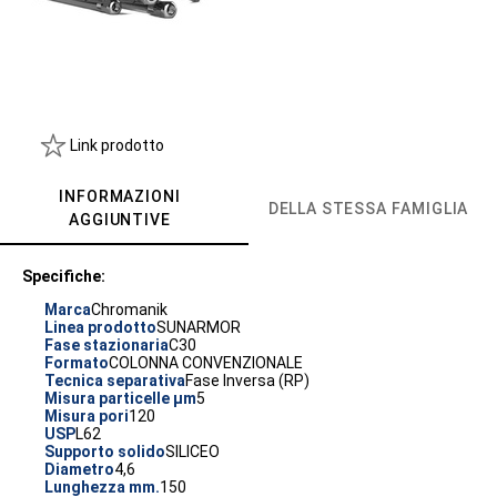
Link prodotto
INFORMAZIONI
DELLA STESSA FAMIGLIA
AGGIUNTIVE
Specifiche:
Marca
Chromanik
Linea prodotto
SUNARMOR
Fase stazionaria
C30
Formato
COLONNA CONVENZIONALE
Tecnica separativa
Fase Inversa (RP)
Misura particelle µm
5
Misura pori
120
USP
L62
Supporto solido
SILICEO
Diametro
4,6
Lunghezza mm.
150