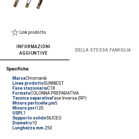
Link prodotto
INFORMAZIONI
DELLA STESSA FAMIGLIA
AGGIUNTIVE
Specifiche:
Marca
Chromanik
Linea prodotto
SUNNIEST
Fase stazionaria
C18
Formato
COLONNA PREPARATIVA
Tecnica separativa
Fase Inversa (RP)
Misura particelle µm
5
Misura pori
120
USP
L1
Supporto solido
SILICEO
Diametro
10
Lunghezza mm.
250