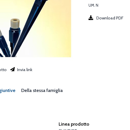
UM. N
Download PDF
otto
Invia link
giuntive
Della stessa famiglia
Linea prodotto