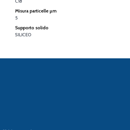
C18
Misura particelle µm
5
Supporto solido
SILICEO