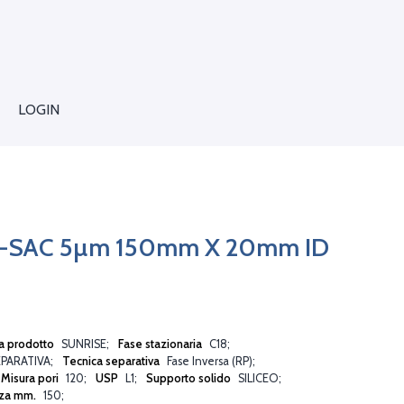
LOGIN
18-SAC 5µm 150mm X 20mm ID
a prodotto
SUNRISE
Fase stazionaria
C18
PARATIVA
Tecnica separativa
Fase Inversa (RP)
Misura pori
120
USP
L1
Supporto solido
SILICEO
za mm.
150