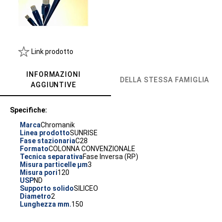
Link prodotto
INFORMAZIONI
DELLA STESSA FAMIGLIA
AGGIUNTIVE
Specifiche:
Marca
Chromanik
Linea prodotto
SUNRISE
Fase stazionaria
C28
Formato
COLONNA CONVENZIONALE
Tecnica separativa
Fase Inversa (RP)
Misura particelle µm
3
Misura pori
120
USP
ND
Supporto solido
SILICEO
Diametro
2
Lunghezza mm.
150