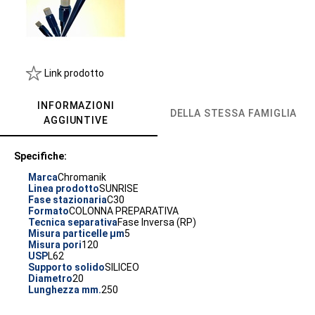
Link prodotto
INFORMAZIONI
DELLA STESSA FAMIGLIA
AGGIUNTIVE
Specifiche:
Marca
Chromanik
Linea prodotto
SUNRISE
Fase stazionaria
C30
Formato
COLONNA PREPARATIVA
Tecnica separativa
Fase Inversa (RP)
Misura particelle µm
5
Misura pori
120
USP
L62
Supporto solido
SILICEO
Diametro
20
Lunghezza mm.
250