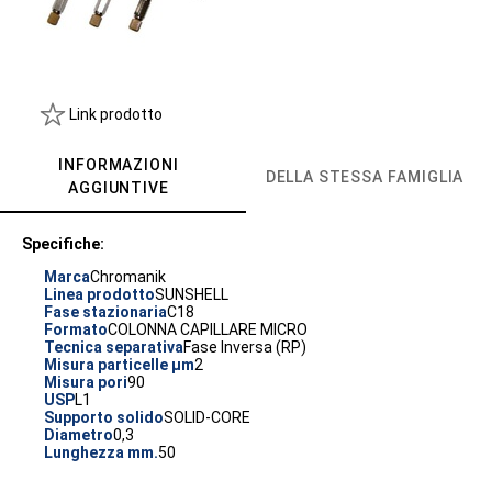
Link prodotto
INFORMAZIONI
DELLA STESSA FAMIGLIA
AGGIUNTIVE
Specifiche:
Marca
Chromanik
Linea prodotto
SUNSHELL
Fase stazionaria
C18
Formato
COLONNA CAPILLARE MICRO
Tecnica separativa
Fase Inversa (RP)
Misura particelle µm
2
Misura pori
90
USP
L1
Supporto solido
SOLID-CORE
Diametro
0,3
Lunghezza mm.
50