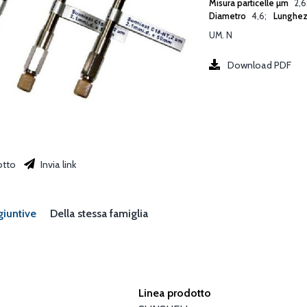
Misura particelle µm
2,6
Diametro
4,6
Lunghe
UM. N
Download PDF
otto
Invia link
giuntive
Della stessa famiglia
Linea prodotto