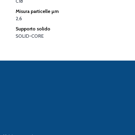
C18
Misura particelle µm
2,6
Supporto solido
SOLID-CORE