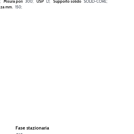
Misura pori
300
USP
L1
Supporto solido
SOLID-CORE
zza mm.
150
Fase stazionaria