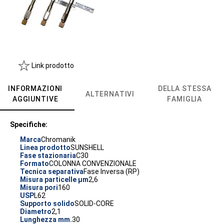
Link prodotto
INFORMAZIONI
DELLA STESSA
ALTERNATIVI
AGGIUNTIVE
FAMIGLIA
Specifiche:
Marca
Chromanik
Linea prodotto
SUNSHELL
Fase stazionaria
C30
Formato
COLONNA CONVENZIONALE
Tecnica separativa
Fase Inversa (RP)
Misura particelle µm
2,6
Misura pori
160
USP
L62
Supporto solido
SOLID-CORE
Diametro
2,1
Lunghezza mm.
30