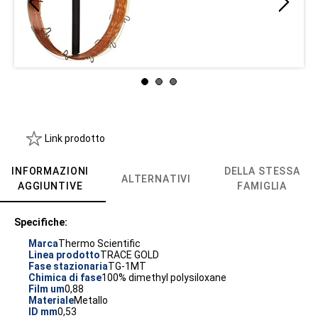
Link prodotto
INFORMAZIONI
DELLA STESSA
ALTERNATIVI
AGGIUNTIVE
FAMIGLIA
Specifiche:
Marca
Thermo Scientific
Linea prodotto
TRACE GOLD
Fase stazionaria
TG-1MT
Chimica di fase
100% dimethyl polysiloxane
Film um
0,88
Materiale
Metallo
ID mm
0,53