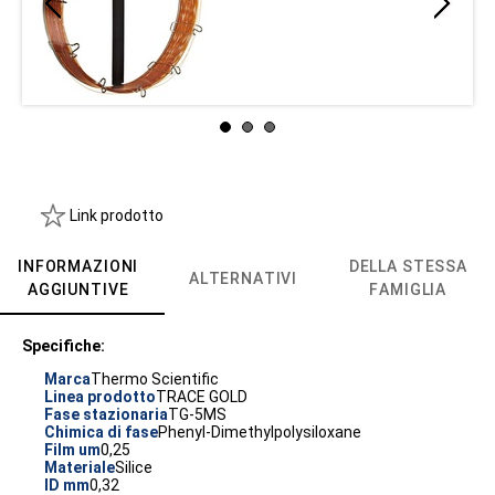
Link prodotto
INFORMAZIONI
DELLA STESSA
ALTERNATIVI
AGGIUNTIVE
FAMIGLIA
Specifiche:
Marca
Thermo Scientific
Linea prodotto
TRACE GOLD
Fase stazionaria
TG-5MS
Chimica di fase
Phenyl-Dimethylpolysiloxane
Film um
0,25
Materiale
Silice
ID mm
0,32