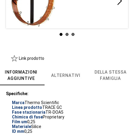
Link prodotto
INFORMAZIONI
DELLA STESSA
ALTERNATIVI
AGGIUNTIVE
FAMIGLIA
Specifiche:
Marca
Thermo Scientific
Linea prodotto
TRACE GC
Fase stazionaria
TR-DOA5
Chimica di fase
Proprietary
Film um
0,25
Materiale
Silice
ID mm
0,25