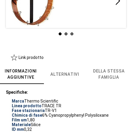
Link prodotto
INFORMAZIONI
DELLA STESSA
ALTERNATIVI
AGGIUNTIVE
FAMIGLIA
Specifiche:
Marca
Thermo Scientific
Linea prodotto
TRACE TR
Fase stazionaria
TR-V1
Chimica di fase
6% Cyanopropylphenyl Polysiloxane
Film um
1,80
Materiale
Silice
ID mm
0,32