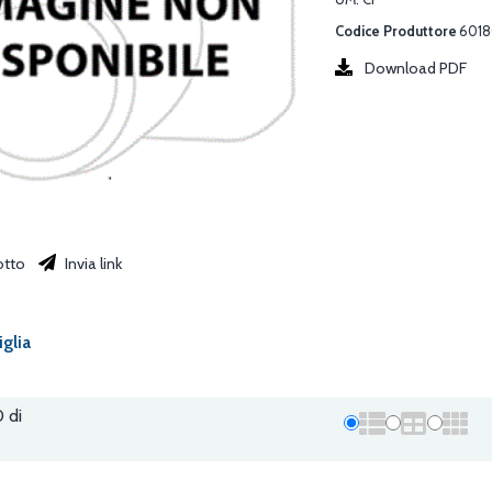
Codice Produttore
6018
Download PDF
otto
Invia link
iglia
0 di