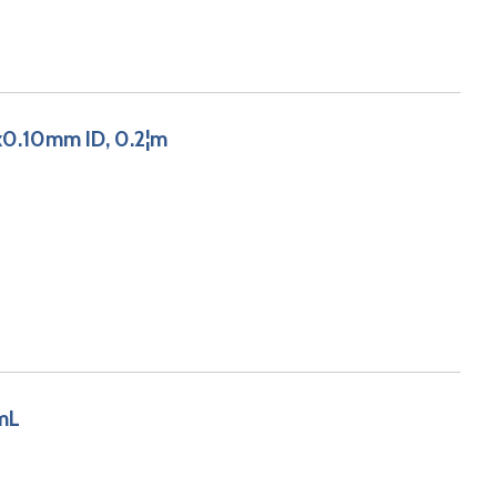
0.10mm ID, 0.2¦m
0mL