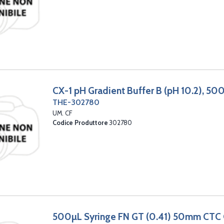
CX-1 pH Gradient Buffer B (pH 10.2), 5
THE-302780
UM. CF
Codice Produttore
302780
500µL Syringe FN GT (0.41) 50mm CTC 