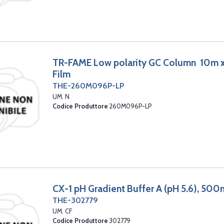
TR-FAME Low polarity GC Column 10m x
Film
THE-260M096P-LP
UM. N
Codice Produttore
260M096P-LP
CX-1 pH Gradient Buffer A (pH 5.6), 50
THE-302779
UM. CF
Codice Produttore
302779