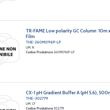
TR-FAME Low polarity GC Column 10m x
Film
THE-260M096P-LP
UM. N
Codice Produttore
260M096P-LP
CX-1 pH Gradient Buffer A (pH 5.6), 50
THE-302779
UM. CF
Codice Produttore
302779