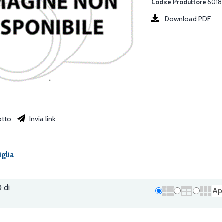
Codice Produttore
6018
Download PDF
otto
Invia link
iglia
0 di
Ap