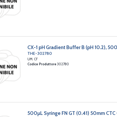
CX-1 pH Gradient Buffer B (pH 10.2), 5
THE-302780
UM. CF
Codice Produttore
302780
500µL Syringe FN GT (0.41) 50mm CTC 