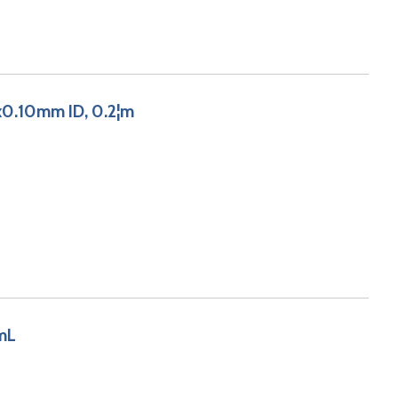
0.10mm ID, 0.2¦m
0mL